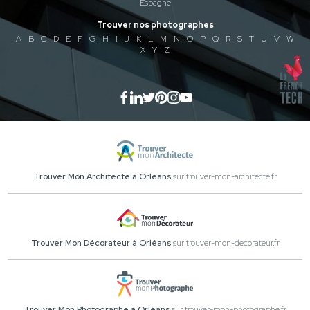
Espagne
Trouver nos photographes
A
B
C
D
E
F
G
H
I
J
K
L
M
N
O
P
Q
R
S
T
U
V
W
X
Y
Z
Trouver Mon Architecte à Orléans
sur trouver-mon-architecte.fr
Trouver Mon Décorateur à Orléans
sur trouver-mon-decorateur.fr
Trouver Mon Photographe à Orléans
sur trouver-mon-photographe.fr