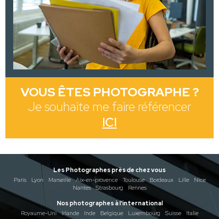
VOUS ÊTES PHOTOGRAPHE ?
Je souhaite me faire référencer
ICI
Les Photographes près de chez vous
Paris
Lyon
Marseille
Aix-en-provence
Toulouse
Bordeaux
Lille
Nice
Nantes
Strasbourg
Rennes
Nos photographes à l'international
Royaume-Uni
Irlande
Inde
Belgique
Luxembourg
Suisse
Italie