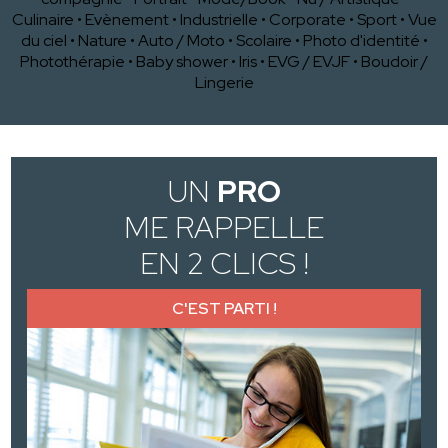
Culinaire
•
Evènement
•
Industrielle
•
Corporate
•
Sport
•
Vue
du ciel
•
Nature
•
Auto / Moto
•
Scolaire
•
Photo d'identité
•
Photothérapie
•
Baby shower
•
Iris
•
EVG / EVJF
•
Boudoir /
Lingerie
UN
PRO
ME RAPPELLE
EN 2 CLICS !
C'EST PARTI !