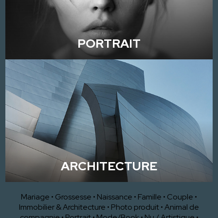
PORTRAIT
ARCHITECTURE
Mariage
•
Grossesse
•
Naissance
•
Famille
•
Couple
•
Immobilier & Architecture
•
Photo produit
•
Animal de
compagnie
•
Portrait
•
Mode/Book
•
Nu / Artistique
•