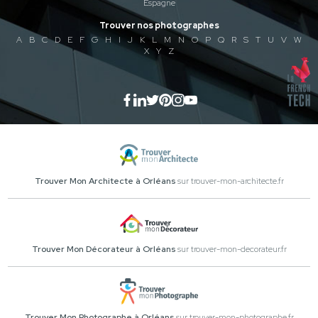
Espagne
Trouver nos photographes
A
B
C
D
E
F
G
H
I
J
K
L
M
N
O
P
Q
R
S
T
U
V
W
X
Y
Z
Trouver Mon Architecte à Orléans
sur trouver-mon-architecte.fr
Trouver Mon Décorateur à Orléans
sur trouver-mon-decorateur.fr
Trouver Mon Photographe à Orléans
sur trouver-mon-photographe.fr