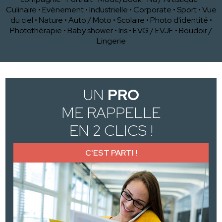
Culinaire
•
Evènement
•
Industrielle
•
Corporate
•
Sport
•
Vue
du ciel
•
Nature
•
Auto / Moto
•
Scolaire
•
Photo d'identité
•
Photothérapie
•
Baby shower
•
Iris
•
EVG / EVJF
•
Boudoir /
Lingerie
UN
PRO
ME RAPPELLE
EN 2 CLICS !
C'EST PARTI !