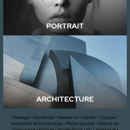
PORTRAIT
ARCHITECTURE
Mariage
•
Grossesse
•
Naissance
•
Famille
•
Couple
•
Immobilier & Architecture
•
Photo produit
•
Animal de
compagnie
•
Portrait
•
Mode/Book
•
Nu / Artistique
•