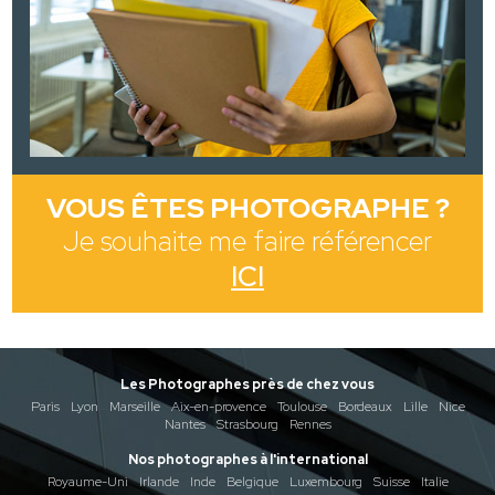
VOUS ÊTES PHOTOGRAPHE ?
Je souhaite me faire référencer
ICI
Les Photographes près de chez vous
Paris
Lyon
Marseille
Aix-en-provence
Toulouse
Bordeaux
Lille
Nice
Nantes
Strasbourg
Rennes
Nos photographes à l'international
Royaume-Uni
Irlande
Inde
Belgique
Luxembourg
Suisse
Italie