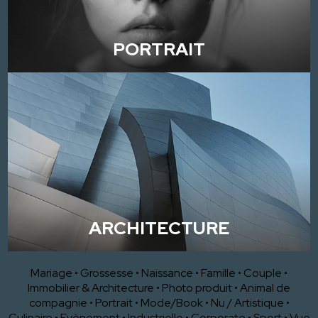
PORTRAIT
ARCHITECTURE
Mariage
•
Grossesse
•
Naissance
•
Famille
•
Couple
•
Immobilier & Architecture
•
Photo produit
•
Animal de
compagnie
•
Portrait
•
Mode/Book
•
Nu / Artistique
•
Culinaire
•
Evènement
•
Industrielle
•
Corporate
•
Sport
•
Vue