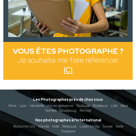
VOUS ÊTES PHOTOGRAPHE ?
Je souhaite me faire référencer
ICI
Les Photographes près de chez vous
Paris
Lyon
Marseille
Aix-en-provence
Toulouse
Bordeaux
Lille
Nice
Nantes
Strasbourg
Rennes
Nos photographes à l'international
Royaume-Uni
Irlande
Inde
Belgique
Luxembourg
Suisse
Italie
Espagne