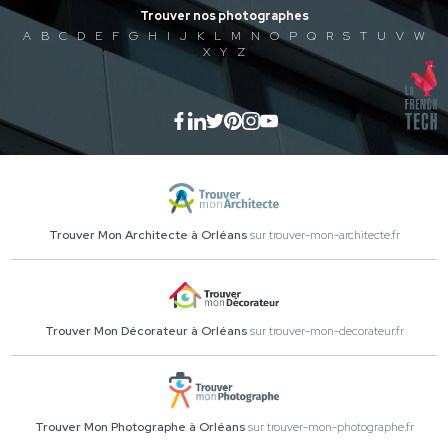
Trouver nos photographes
A
B
C
D
E
F
G
H
I
J
K
L
M
N
O
P
Q
R
S
T
U
V
W
X
Y
Z
Trouver Mon Architecte à Orléans
sur trouver-mon-architecte.fr
Trouver Mon Décorateur à Orléans
sur trouver-mon-decorateur.fr
Trouver Mon Photographe à Orléans
sur trouver-mon-photographe.fr