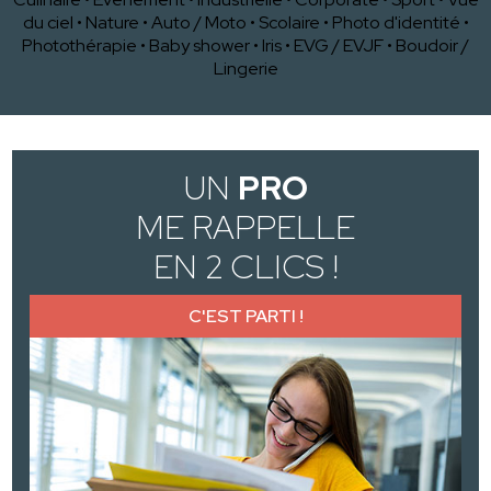
du ciel
•
Nature
•
Auto / Moto
•
Scolaire
•
Photo d'identité
•
Photothérapie
•
Baby shower
•
Iris
•
EVG / EVJF
•
Boudoir /
Lingerie
UN
PRO
ME RAPPELLE
EN 2 CLICS !
C'EST PARTI !